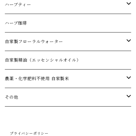
ハーブティー
朝
ハーブ珈琲
昼
自家製フローラルウォーター
夜
化粧水
自家製精油（エッセンシャルオイル）
いつでも
リラックス
農薬・化学肥料不使用 自家製米
リフレッシュ
朝倉産ヒノヒカリ
その他
玄米ハーブパウダー
プライバシーポリシー