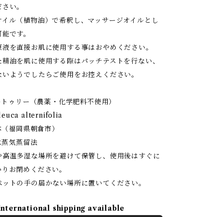
ださい。
イル（植物油）で希釈し、マッサージオイルとし
可能です。
液を直接お肌に使用する事はおやめください。
精油を肌に使用する際はパッチテストを行ない、
ないようでしたらご使用をお控えください。
ィートゥリー（農薬・化学肥料不使用）
euca alternifolia
日本（福岡県朝倉市）
 水蒸気蒸留法
や高温多湿な場所を避けて保管し、使用後はすぐに
かりお閉めください。
ペットの手の届かない場所に置いてください。
International shipping available