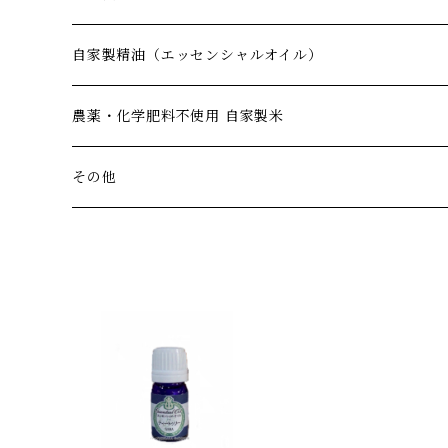
夜
化粧水
自家製精油（エッセンシャルオイル）
いつでも
リラックス
農薬・化学肥料不使用 自家製米
リフレッシュ
朝倉産ヒノヒカリ
その他
玄米ハーブパウダー