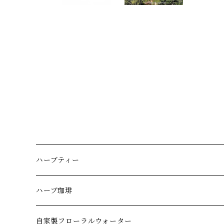
ハーブティー
朝
ハーブ珈琲
昼
自家製フローラルウォーター