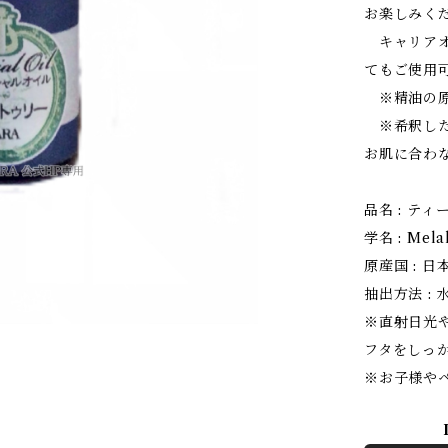
お楽しみく
キャリアオ
てもご使用
※精油の原
※希釈した
お肌に合わ
品名 : テ
学名 : Melal
原産国 : 
抽出方法 :
※直射日光
フタをしっ
※お子様や