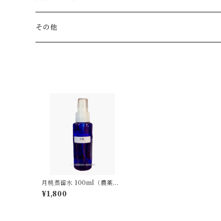
リフレッシュ
朝倉産ヒノヒカリ
その他
玄米ハーブパウダー
月桃蒸留水 100ml（農薬・
化学肥料不使用）
¥1,800