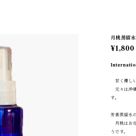
月桃蒸留水
¥1,800
Internatio
甘く優しい
元々は沖縄
す。
芳香蒸留水
月桃はお化
うです。