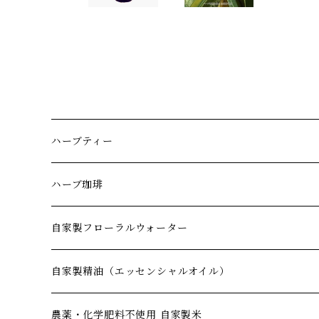
ハーブティー
朝
ハーブ珈琲
昼
自家製フローラルウォーター
夜
化粧水
自家製精油（エッセンシャルオイル）
いつでも
リラックス
農薬・化学肥料不使用 自家製米